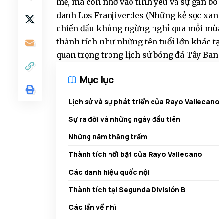
mẽ, mà còn nhờ vào tình yêu và sự gắn bó c
danh Los Franjiverdes (Những kẻ sọc xanh 
chiến đấu không ngừng nghỉ qua mỗi mùa 
thành tích như những tên tuổi lớn khác t
quan trọng trong lịch sử bóng đá Tây Ban
Mục lục
Lịch sử và sự phát triển của Rayo Vallecan
Sự ra đời và những ngày đầu tiên
Những năm thăng trầm
Thành tích nổi bật của Rayo Vallecano
Các danh hiệu quốc nội
Thành tích tại Segunda División B
Các lần về nhì