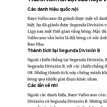
Các danh hiệu quốc nội
Rayo Vallecano đã giành được một số danh
biệt, họ đã giành được Segunda División v
Liga sau một thời gian vắng bóng. Mặc d
Vallecano vẫn luôn là đội bóng có sức ản
Ban Nha.
Thành tích tại
Segunda División B
Ngoài chiến thắng tại Segunda División, 
Segunda División B, với các chiến thắng ở
08. Những thành tích này chứng minh khả
bóng qua nhiều giai đoạn khác nhau.
Các lần về nhì
Ngoài các danh hiệu, Rayo Vallecano còn n
División và Segunda División B. Những lầ