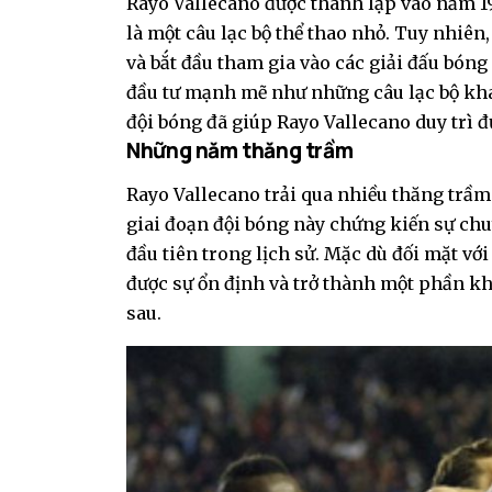
Rayo Vallecano được thành lập vào năm 19
là một câu lạc bộ thể thao nhỏ. Tuy nhiên
và bắt đầu tham gia vào các giải đấu bón
đầu tư mạnh mẽ như những câu lạc bộ khá
đội bóng đã giúp Rayo Vallecano duy trì 
Những năm thăng trầm
Rayo Vallecano trải qua nhiều thăng trầm
giai đoạn đội bóng này chứng kiến sự chu
đầu tiên trong lịch sử. Mặc dù đối mặt vớ
được sự ổn định và trở thành một phần kh
sau.