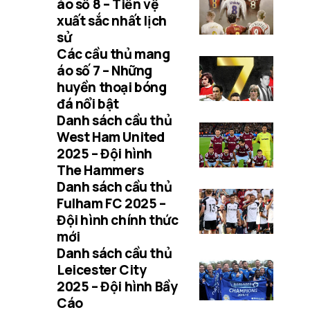
áo số 8 – Tiền vệ
xuất sắc nhất lịch
sử
Các cầu thủ mang
áo số 7 – Những
huyền thoại bóng
đá nổi bật
Danh sách cầu thủ
West Ham United
2025 – Đội hình
The Hammers
Danh sách cầu thủ
Fulham FC 2025 –
Đội hình chính thức
mới
Danh sách cầu thủ
Leicester City
2025 – Đội hình Bầy
Cáo