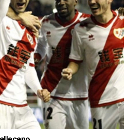
Vallecano