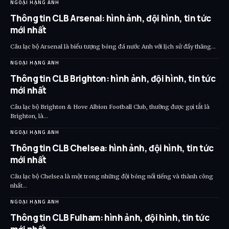
NGOẠI HẠNG ANH
Thông tin CLB Arsenal: hình ảnh, đội hình, tin tức
mới nhất
Câu lạc bộ Arsenal là biểu tượng bóng đá nước Anh với lịch sử đầy thăng…
NGOẠI HẠNG ANH
Thông tin CLB Brighton: hình ảnh, đội hình, tin tức
mới nhất
Câu lạc bộ Brighton & Hove Albion Football Club, thường được gọi tắt là
Brighton, là…
NGOẠI HẠNG ANH
Thông tin CLB Chelsea: hình ảnh, đội hình, tin tức
mới nhất
Câu lạc bộ Chelsea là một trong những đội bóng nổi tiếng và thành công
nhất…
NGOẠI HẠNG ANH
Thông tin CLB Fulham: hình ảnh, đội hình, tin tức