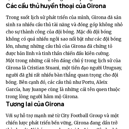
Các cầu thủ huyền thoại của Girona
Trong suốt lịch sử phát triển của mình, Girona đã sản
sinh ra nhiều cầu thủ tài năng và đóng góp không nhỏ
cho sự thành công của đội bóng. Mặc dù đội bóng
không có quá nhiều ngôi sao nổi bật như các đội bóng
lớn, nhưng những cầu thủ của Girona đã chứng tỏ
được bản lĩnh và tinh thần chiến đấu kiên cường.
Một trong những cái tên đáng chú ý trong lịch sử của
Girona là Cristian Stuani, một tiền đạo người Uruguay,
người đã ghi rất nhiều bàn thắng quan trọng cho đội
bóng. Bên cạnh đó, các cầu thủ như Portu, Aleix
García, hay Juanpe cũng là những cái tên quen thuộc
trong lòng người hâm mộ Girona.
Tương lai của Girona
Với sự hỗ trợ mạnh mẽ từ City Football Group và một
chiến lược phát triển bền vững, Girona đang dần trở