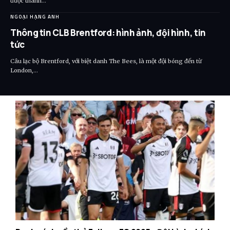
được thành…
NGOẠI HẠNG ANH
Thông tin CLB Brentford: hình ảnh, đội hình, tin
tức
Câu lạc bộ Brentford, với biệt danh The Bees, là một đội bóng đến từ
London,…