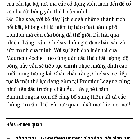
của câu lạc bộ, nơi mà các cổ động viên luôn đến để cổ
vũ cho đội bóng yêu thích của mình.
Đội Chelsea, với bề dày lịch sử và những thành tích
nổi bật, không chỉ là niềm tự hào của thành phố
London mà còn của bóng đá thế giới. Dù trải qua
nhiều thăng trầm, Chelsea luôn giữ được bản sắc và
sức mạnh của mình. Với sự lãnh đạo hiện tại của
Mauricio Pochettino cùng dàn cầu thủ chất lượng, đội
bóng này vẫn sẽ tiếp tục chinh phục những đỉnh cao
mới trong tương lai. Chắc chắn rằng, Chelsea sẽ tiếp
tục là một thế lực đáng gờm tại Premier League cũng
như trên đấu trường châu Âu. Hãy ghé thăm
Bantinbongda.com
để cùng bổ sung thêm tất cả các
thông tin cần thiết và trực quan nhất mọi lúc mọi nơi!
Bài viết liên quan
Thông tin CLB Sheffield United: hình ảnh, đội hình, tin