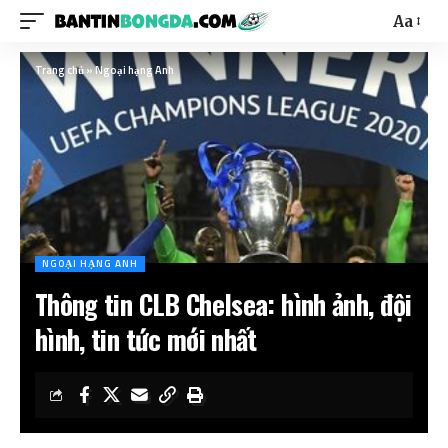
Aa
Trang chủ
»
Ngoại hạng Anh
NGOẠI HẠNG ANH
Thông tin CLB Chelsea: hình ảnh, đội
hình, tin tức mới nhất