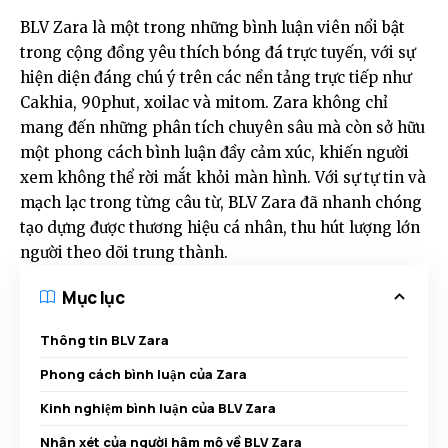
BLV Zara là một trong những bình luận viên nổi bật
trong cộng đồng yêu thích bóng đá trực tuyến, với sự
hiện diện đáng chú ý trên các nền tảng trực tiếp như
Cakhia, 90phut, xoilac và mitom. Zara không chỉ
mang đến những phân tích chuyên sâu mà còn sở hữu
một phong cách bình luận đầy cảm xúc, khiến người
xem không thể rời mắt khỏi màn hình. Với sự tự tin và
mạch lạc trong từng câu từ, BLV Zara đã nhanh chóng
tạo dựng được thương hiệu cá nhân, thu hút lượng lớn
người theo dõi trung thành.
Mục lục
Thông tin BLV Zara
Phong cách bình luận của Zara
Kinh nghiệm bình luận của BLV Zara
Nhận xét của người hâm mộ về BLV Zara