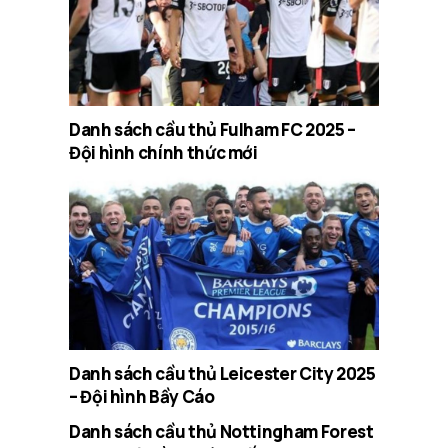
Danh sách cầu thủ Fulham FC 2025 –
Đội hình chính thức mới
Danh sách cầu thủ Leicester City 2025
– Đội hình Bầy Cáo
Danh sách cầu thủ Nottingham Forest