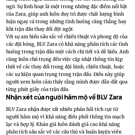
ngờ. Sự linh hoạt là một trong những đặc điểm nổi bật
của Zara, giúp anh luôn duy trì được chất lượng bình
luận ngay cả trong những tình huống căng thẳng hay
khi trận đấu thay đổi đột ngột.
Với sự am hiểu sâu sắc về chiến thuật và phong độ của
các đội bóng, BLV Zara có khả năng phân tích các tình
huống trong trận đấu một cách chi tiết và dễ hiểu. Anh
cũng luôn chú trọng đến việc cập nhật thông tin kịp
thời về các thay đổi trong đội hình, chiến thuật, hoặc
các sự kiện quan trọng trong trận đấu. Điều này giúp
người xem luôn cảm thấy rằng mình được dẫn dắt qua
từng phút giây của trận đấu.
Nhận xét của người hâm mộ về BLV Zara
BLV Zara nhận được rất nhiều phản hồi tích cực từ
người hâm mộ vì khả năng điều phối thông tin mạch
lạc và hợp lý. Khán giả luôn đánh giá cao khả năng
phân tích sâu sắc về các cầu thủ và huấn luyện viên