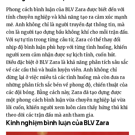
Phong cách bình luận của BLV Zara được biết đến với
tính chuyên nghiệp và khả năng tạo ra cảm xúc mạnh
mẽ. Anh không chỉ là người truyền đạt thông tin, mà
còn là người tạo dựng bầu không khí cho mỗi trận đấu.
Với sự tự tin trong từng câu từ, Zara có thể thay đổi
nhịp độ bình luận phù hợp với từng tình huống, khiến
người xem cảm nhận được sự kịch tính, cuốn hút.
Điều đặc biệt ở BLV Zara là khả năng phân tích sâu sắc
về các cầu thủ và huấn luyện viên. Anh không chỉ
dừng lại ở việc miêu tả các tình huống mà còn đưa ra
những phân tích sắc bén về phong độ, chiến thuật của
các đội bóng. Bằng cách này, Zara đã tạo dựng được
một phong cách bình luận vừa chuyên nghiệp lại vừa
lôi cuốn, khiến người xem luôn cảm thấy hứng thú khi
theo dõi các trận đấu mà anh tham gia.
Kinh nghiệm bình luận của BLV Zara