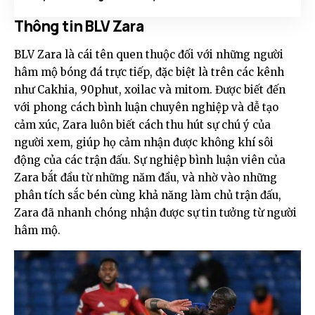
Thông tin BLV Zara
BLV Zara là cái tên quen thuộc đối với những người
hâm mộ bóng đá trực tiếp, đặc biệt là trên các kênh
như Cakhia, 90phut, xoilac và mitom. Được biết đến
với phong cách bình luận chuyên nghiệp và dễ tạo
cảm xúc, Zara luôn biết cách thu hút sự chú ý của
người xem, giúp họ cảm nhận được không khí sôi
động của các trận đấu. Sự nghiệp bình luận viên của
Zara bắt đầu từ những năm đầu, và nhờ vào những
phân tích sắc bén cùng khả năng làm chủ trận đấu,
Zara đã nhanh chóng nhận được sự tin tưởng từ người
hâm mộ.