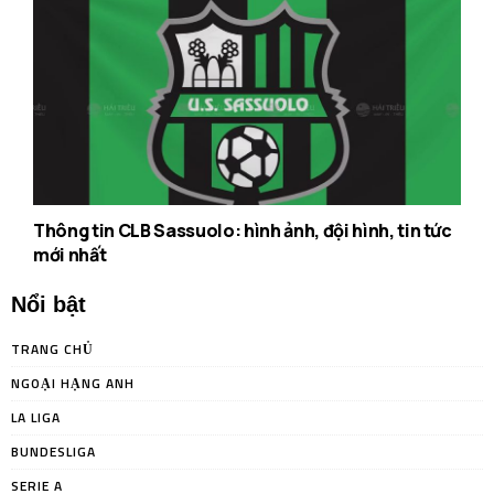
Thông tin CLB Sassuolo: hình ảnh, đội hình, tin tức
mới nhất
Nổi bật
TRANG CHỦ
NGOẠI HẠNG ANH
LA LIGA
BUNDESLIGA
SERIE A