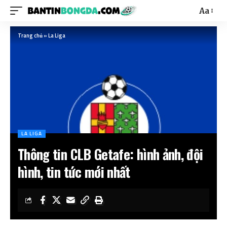
Aa
Trang chủ
»
La Liga
LA LIGA
Thông tin CLB Getafe: hình ảnh, đội
hình, tin tức mới nhất