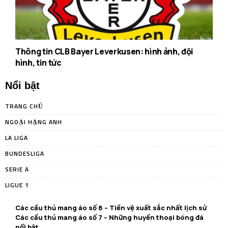
Thông tin CLB Bayer Leverkusen: hình ảnh, đội
hình, tin tức
Nổi bật
TRANG CHỦ
NGOẠI HẠNG ANH
LA LIGA
BUNDESLIGA
SERIE A
LIGUE 1
Các cầu thủ mang áo số 8 – Tiền vệ xuất sắc nhất lịch sử
Các cầu thủ mang áo số 7 – Những huyền thoại bóng đá
nổi bật