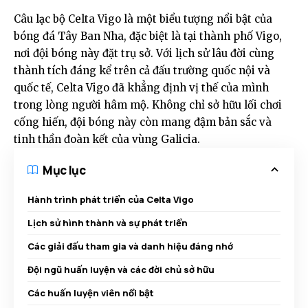
Câu lạc bộ Celta Vigo là một biểu tượng nổi bật của
bóng đá Tây Ban Nha, đặc biệt là tại thành phố Vigo,
nơi đội bóng này đặt trụ sở. Với lịch sử lâu đời cùng
thành tích đáng kể trên cả đấu trường quốc nội và
quốc tế, Celta Vigo đã khẳng định vị thế của mình
trong lòng người hâm mộ. Không chỉ sở hữu lối chơi
cống hiến, đội bóng này còn mang đậm bản sắc và
tinh thần đoàn kết của vùng Galicia.
Mục lục
Hành trình phát triển của Celta Vigo
Lịch sử hình thành và sự phát triển
Các giải đấu tham gia và danh hiệu đáng nhớ
Đội ngũ huấn luyện và các đời chủ sở hữu
Các huấn luyện viên nổi bật