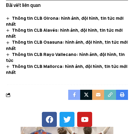
Bài viết liên quan
Thông tin CLB Girona: hình ảnh, đội hình, tin tức mới
nhất
Thông tin CLB Alavés: hình ảnh, đội hình, tin tức mới
nhất
Thông tin CLB Osasuna: hình ảnh, đội hình, tin tức mới
nhất
Thông tin CLB Rayo Vallecano: hình ảnh, đội hình, tin
tức
Thông tin CLB Mallorca: hình ảnh, đội hình, tin tức mới
nhất