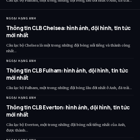
Câu lạc bộ Fulham, một trong những đội bóng lâu đời nhất ở Anh, đã trải…
NGOẠI HẠNG ANH
Thông tin CLB Chelsea: hình ảnh, đội hình, tin tức
mới nhất
Câu lạc bộ Chelsea là một trong những đội bóng nổi tiếng và thành công
nhất…
NGOẠI HẠNG ANH
Thông tin CLB Fulham: hình ảnh, đội hình, tin tức
mới nhất
Câu lạc bộ Fulham, một trong những đội bóng lâu đời nhất ở Anh, đã trải…
NGOẠI HẠNG ANH
Thông tin CLB Everton: hình ảnh, đội hình, tin tức
mới nhất
Câu lạc bộ Everton, một trong những đội bóng nổi tiếng nhất của Anh,
được thành…