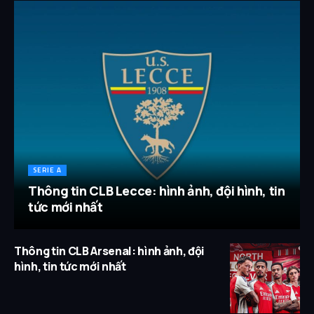
SERIE A
Thông tin CLB Lecce: hình ảnh, đội hình, tin
tức mới nhất
Thông tin CLB Arsenal: hình ảnh, đội
hình, tin tức mới nhất