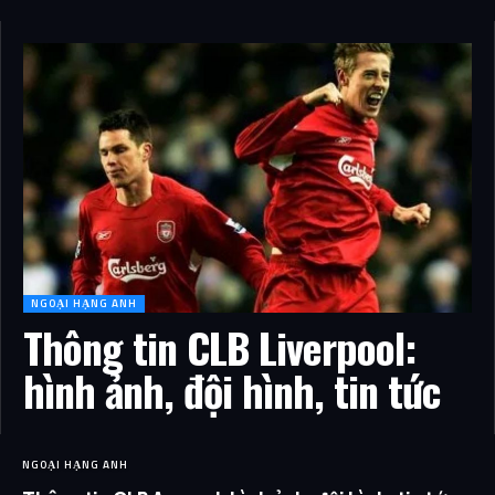
NGOẠI HẠNG ANH
Thông tin CLB Liverpool:
hình ảnh, đội hình, tin tức
NGOẠI HẠNG ANH