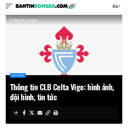
Aa
Trang chủ
»
La Liga
LA LIGA
Thông tin CLB Celta Vigo: hình ảnh,
đội hình, tin tức