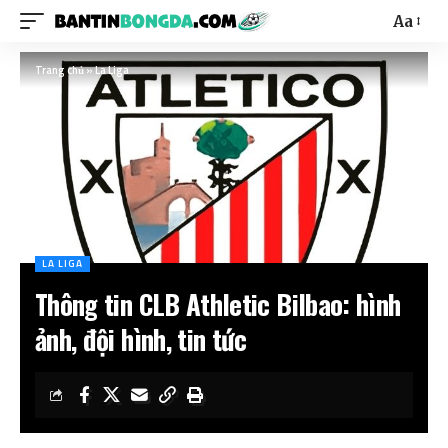
Aa
Trang chủ
»
La Liga
LA LIGA
Thông tin CLB Athletic Bilbao: hình
ảnh, đội hình, tin tức