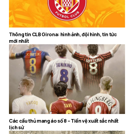
Thông tin CLB Girona: hình ảnh, đội hình, tin tức
mới nhất
Các cầu thủ mang áo số 8 – Tiền vệ xuất sắc nhất
lịch sử