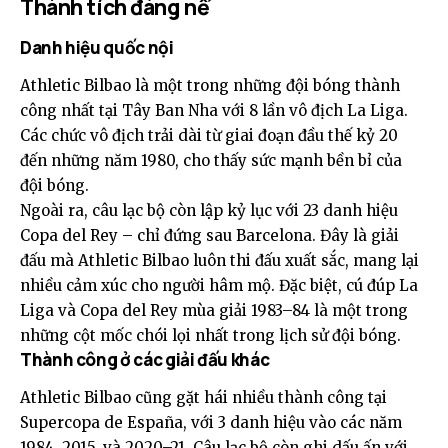
Thành tích đáng nể
Danh hiệu quốc nội
Athletic Bilbao là một trong những đội bóng thành
công nhất tại Tây Ban Nha với 8 lần vô địch La Liga.
Các chức vô địch trải dài từ giai đoạn đầu thế kỷ 20
đến những năm 1980, cho thấy sức mạnh bền bỉ của
đội bóng.
Ngoài ra, câu lạc bộ còn lập kỷ lục với 23 danh hiệu
Copa del Rey – chỉ đứng sau Barcelona. Đây là giải
đấu mà Athletic Bilbao luôn thi đấu xuất sắc, mang lại
nhiều cảm xúc cho người hâm mộ. Đặc biệt, cú đúp La
Liga và Copa del Rey mùa giải 1983–84 là một trong
những cột mốc chói lọi nhất trong lịch sử đội bóng.
Thành công ở các giải đấu khác
Athletic Bilbao cũng gặt hái nhiều thành công tại
Supercopa de España, với 3 danh hiệu vào các năm
1984, 2015, và 2020–21. Câu lạc bộ còn ghi dấu ấn với