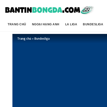
TRANG CHỦ
NGOẠI HẠNG ANH
LA LIGA
BUNDESLIGA
Trang chủ
»
Bundesliga