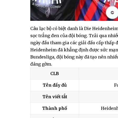
Câu lạc bộ có biệt danh là Die Heidenheim
sọc trắng đen của đội bóng. Trải qua nhiề
ngày đầu tham gia các giải đấu cấp thấp đ
Heidenheim đã khẳng định được sức mạnh 
Bundesliga, đội bóng này đã tạo nên nhiề
đáng gờm.
CLB
Tên đầy đủ
F
Tên viết tắt
Thành phố
Heidenh