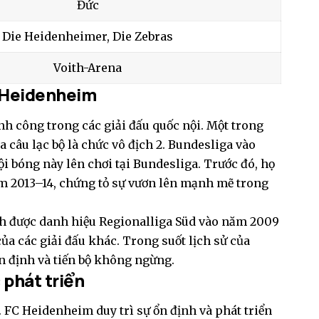
Đức
Die Heidenheimer, Die Zebras
Voith-Arena
C Heidenheim
h công trong các giải đấu quốc nội. Một trong
 câu lạc bộ là chức vô địch 2. Bundesliga vào
ội bóng này lên chơi tại Bundesliga. Trước đó, họ
ăm 2013–14, chứng tỏ sự vươn lên mạnh mẽ trong
h được danh hiệu Regionalliga Süd vào năm 2009
của các giải đấu khác. Trong suốt lịch sử của
ổn định và tiến bộ không ngừng.
 phát triển
. FC Heidenheim duy trì sự ổn định và phát triển