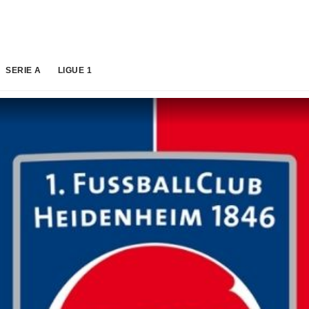
SERIE A
LIGUE 1