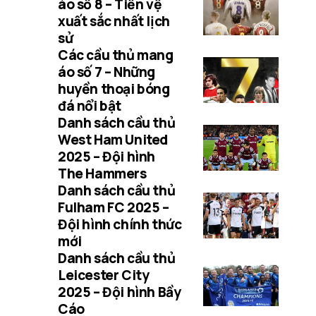
áo số 8 – Tiền vệ
xuất sắc nhất lịch
sử
Các cầu thủ mang
áo số 7 – Những
huyền thoại bóng
đá nổi bật
Danh sách cầu thủ
West Ham United
2025 – Đội hình
The Hammers
Danh sách cầu thủ
Fulham FC 2025 –
Đội hình chính thức
mới
Danh sách cầu thủ
Leicester City
2025 – Đội hình Bầy
Cáo