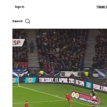
TRANG 
Sign In
Search