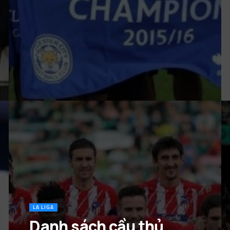
LA LIGA
Danh sách cầu thủ