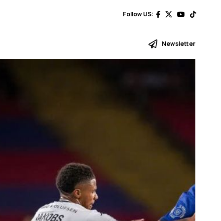
Follow US:
Newsletter