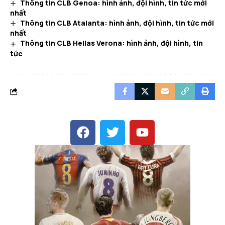
Thông tin CLB Genoa: hình ảnh, đội hình, tin tức mới
nhất
Thông tin CLB Atalanta: hình ảnh, đội hình, tin tức mới
nhất
Thông tin CLB Hellas Verona: hình ảnh, đội hình, tin
tức