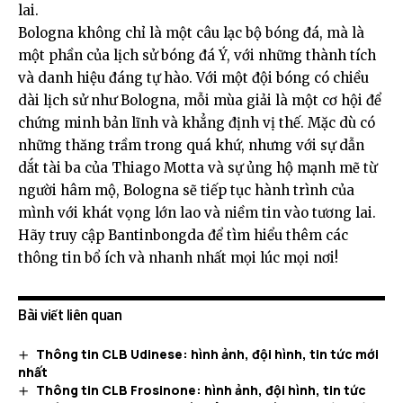
lai.
Bologna không chỉ là một câu lạc bộ bóng đá, mà là
một phần của lịch sử bóng đá Ý, với những thành tích
và danh hiệu đáng tự hào. Với một đội bóng có chiều
dài lịch sử như Bologna, mỗi mùa giải là một cơ hội để
chứng minh bản lĩnh và khẳng định vị thế. Mặc dù có
những thăng trầm trong quá khứ, nhưng với sự dẫn
dắt tài ba của Thiago Motta và sự ủng hộ mạnh mẽ từ
người hâm mộ, Bologna sẽ tiếp tục hành trình của
mình với khát vọng lớn lao và niềm tin vào tương lai.
Hãy truy cập
Bantinbongda
để tìm hiểu thêm các
thông tin bổ ích và nhanh nhất mọi lúc mọi nơi!
Bài viết liên quan
Thông tin CLB Udinese: hình ảnh, đội hình, tin tức mới
nhất
Thông tin CLB Frosinone: hình ảnh, đội hình, tin tức