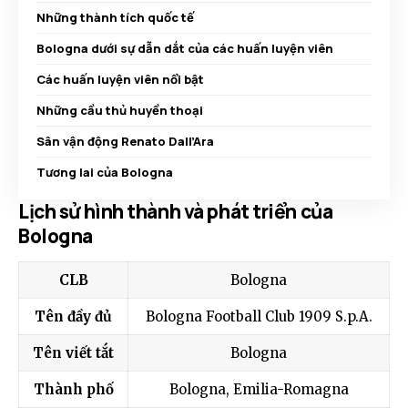
Những thành tích quốc tế
Bologna dưới sự dẫn dắt của các huấn luyện viên
Các huấn luyện viên nổi bật
Những cầu thủ huyền thoại
Sân vận động Renato Dall’Ara
Tương lai của Bologna
Lịch sử hình thành và phát triển của
Bologna
CLB
Bologna
Tên đầy đủ
Bologna Football Club 1909 S.p.A.
Tên viết tắt
Bologna
Thành phố
Bologna, Emilia-Romagna