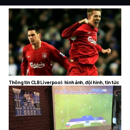
Thông tin CLB Liverpool: hình ảnh, đội hình, tin tức