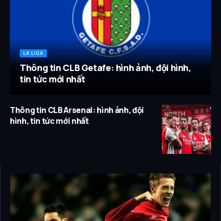
LA LIGA
Thông tin CLB Getafe: hình ảnh, đội hình,
tin tức mới nhất
Thông tin CLB Arsenal: hình ảnh, đội
hình, tin tức mới nhất