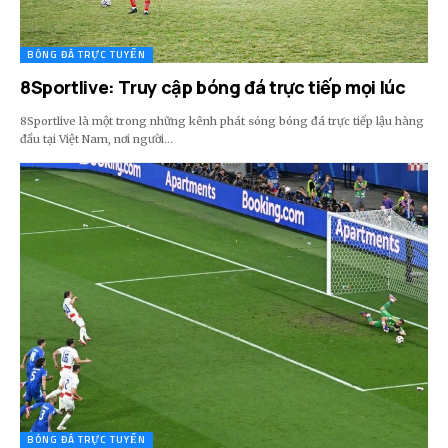
BÓNG ĐÁ TRỰC TUYẾN
8Sportlive: Truy cập bóng đá trực tiếp mọi lúc
8Sportlive là một trong những kênh phát sóng bóng đá trực tiếp lậu hàng
đầu tại Việt Nam, nơi người…
BÓNG ĐÁ TRỰC TUYẾN