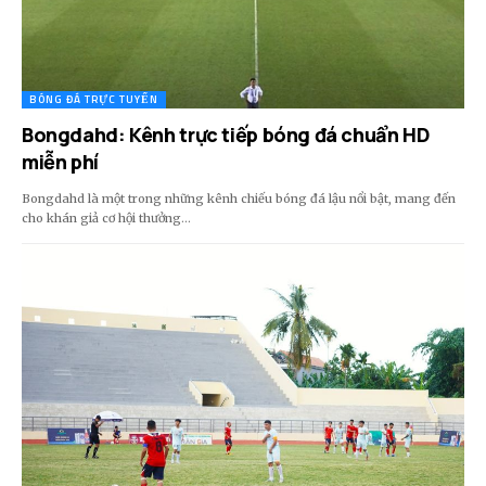
BÓNG ĐÁ TRỰC TUYẾN
Bongdahd: Kênh trực tiếp bóng đá chuẩn HD
miễn phí
Bongdahd là một trong những kênh chiếu bóng đá lậu nổi bật, mang đến
cho khán giả cơ hội thưởng…