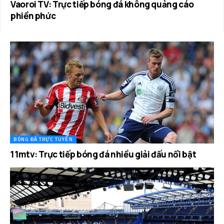
Vaoroi TV: Trực tiếp bóng đá không quảng cáo
phiền phức
BÓNG ĐÁ TRỰC TUYẾN
11mtv: Trực tiếp bóng đá nhiều giải đấu nổi bật