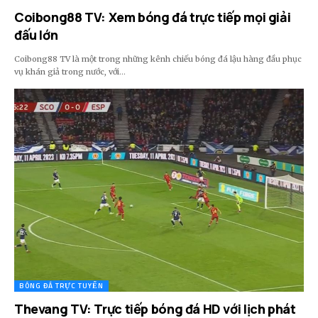
Coibong88 TV: Xem bóng đá trực tiếp mọi giải
đấu lớn
Coibong88 TV là một trong những kênh chiếu bóng đá lậu hàng đầu phục
vụ khán giả trong nước, với…
BÓNG ĐÁ TRỰC TUYẾN
Thevang TV: Trực tiếp bóng đá HD với lịch phát