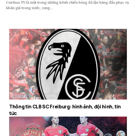
Coichua TV là một trong những kênh chiếu bóng đá lậu hàng đầu phục vụ
khán giả trong nước, cung…
Thông tin CLB SC Freiburg: hình ảnh, đội hình, tin
tức